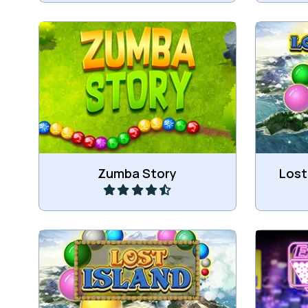
Nieuwe
Schiet d
Verwijder alle ballen uit de ketting.
rij va
mee
Speel
Zumba Story
Lost 
Schiet de gekleurde knikkers in de
rij van knikkers en verbind 3 of
Verwijde