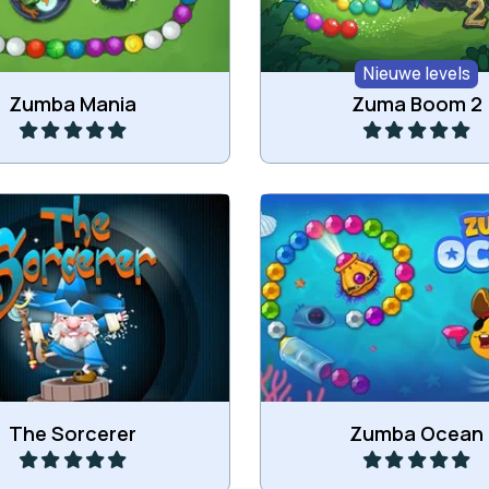
Nieuwe levels
Speel
Speel
Zumba Mania
Zuma Boom 2
t magische ballen in de
Verwijder alle juwelen in
ketting.
Oceaan spel.
Speel
Speel
The Sorcerer
Zumba Ocean