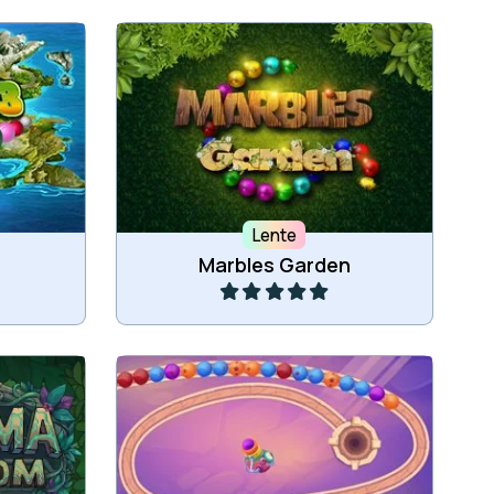
leurde
Bescherm je tuin in dit Zuma
ikkers.
Knikkerschietspel met 60 levels.
Lente
Speel
Marbles Garden
ke spel
Een klassiek Zuma spel, schiet
bubbels in de keten.