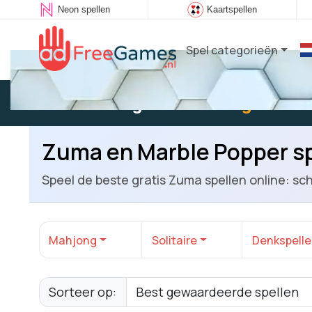
Neon spellen
Kaartspellen
Spel categorieën
Bestaande gebruiker:
Log in
om t
Zuma en Marble Popper s
Speel de beste gratis Zuma spellen online: sc
Mahjong
Solitaire
Denkspell
Sorteer op: