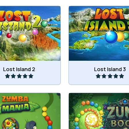
 en schiet de gekleurde
s in de rij van knikkers en
Richt en schiet de gek
ind 3 of meer dezelfde
knikkers in de rij van kn
knikkers.
Speel
Speel
Lost Island 2
Lost Island 3
en makkelijk Zuma spel,
Opvolger van het klassie
rwijder alle knikkers.
Zuma Boom.