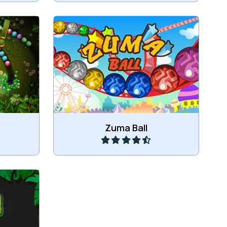
Soort Zuma spel, zorg dat je 3
a-spel.
ballen van dezelfde kleur op een rij
krijgt.
Speel
Zuma Ball
eten en
er.