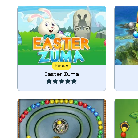
Richt
Combineer 3 of meer dezelfde
knikker
hazen voor Pasen.
verb
Pasen
Speel
Easter Zuma
Leuk 
Het klassieke Zuma spel.
ve