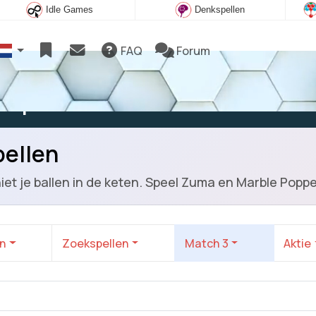
Idle Games
Denkspellen
FAQ
Forum
e spelen
pellen
hiet je ballen in de keten. Speel Zuma en Marble Popp
en
Zoekspellen
Match 3
Aktie