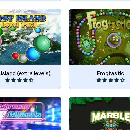
 levels voor Lost Island.
e gekleurde knikkers in de
Fantastisch kikker Zum
n knikkers en verbind 3 of
r dezelfde knikkers.
Speel
Speel
Island (extra levels)
Frogtastic
Schiet knikkers in de k
r alle ballen uit de keten.
combineer er 3 of me