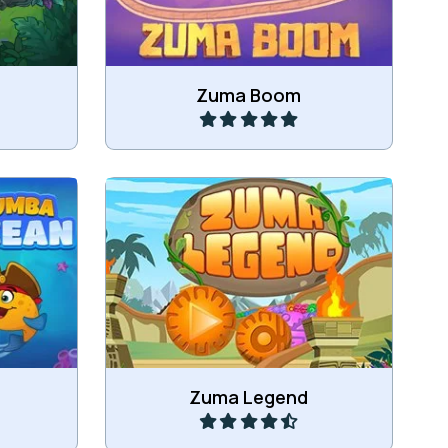
Speel
Zuma Boom
 dit Zuma
Een Zuma match3 spel met 100
levels.
Speel
Zuma Legend